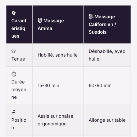
🔄
🧖 Massage
Caract
💆 Massage
Californien /
éristiq
Amma
Suédois
ues
👕
Déshabillé, avec
Habillé, sans huile
Tenue
huile
⏱️
Durée
15-30 min
60-90 min
moyen
ne
🪑
Assis sur chaise
Positio
Allongé sur table
ergonomique
n