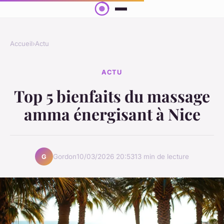
Accueil
›
Actu
ACTU
Top 5 bienfaits du massage
amma énergisant à Nice
Gordon
10/03/2026 20:53
13 min de lecture
G